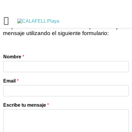
Formulario de Contacto
Si quieres contactar con nosotros puedes dejar tu
mensaje utilizando el siguiente formulario:
Nombre
*
Email
*
Escribe tu mensaje
*